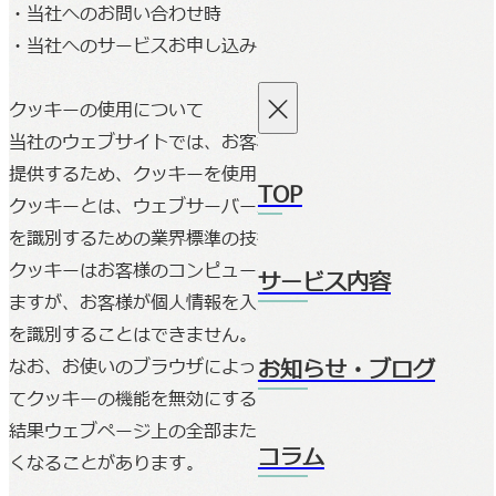
・当社へのお問い合わせ時
・当社へのサービスお申し込み時
クッキーの使用について
当社のウェブサイトでは、お客様により良いサービスを
提供するため、クッキーを使用する場合があります。
TOP
クッキーとは、ウェブサーバーがお客様のコンピュータ
を識別するための業界標準の技術です。
クッキーはお客様のコンピュータを識別することはでき
サービス内容
ますが、お客様が個人情報を入力しない限りお客様自身
を識別することはできません。
お知らせ・ブログ
なお、お使いのブラウザによっては、その設定を変更し
てクッキーの機能を無効にすることはできますが、その
結果ウェブページ上の全部または一部がご利用になれな
コラム
くなることがあります。