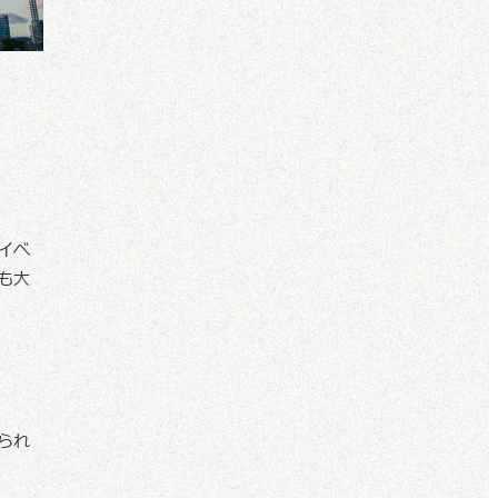
イベ
も大
られ