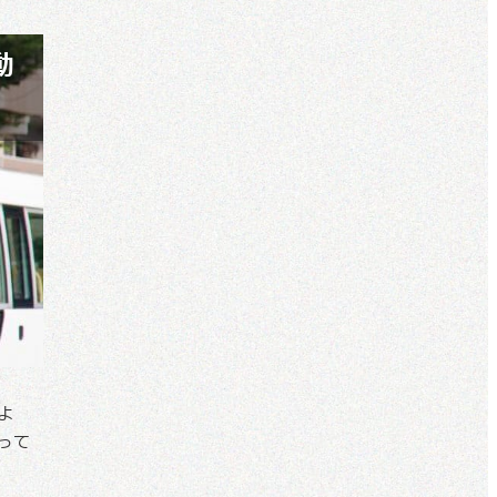
動
よ
って