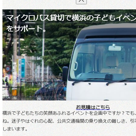
TOP
マイクロバス貸切で横浜の子どもイベ
をサポート。
サービス内容
お知らせ・ブログ
コラム
会社情報
お問い合わせ
お見積はこちら
横浜で子どもたちの笑顔あふれるイベントを企画中ですか？でも
ね。迷子やはぐれの心配、公共交通機関の乗り換えの難しさ、引
しまいます。