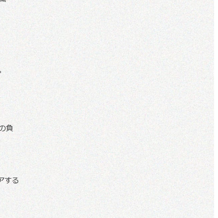
。
の負
アする